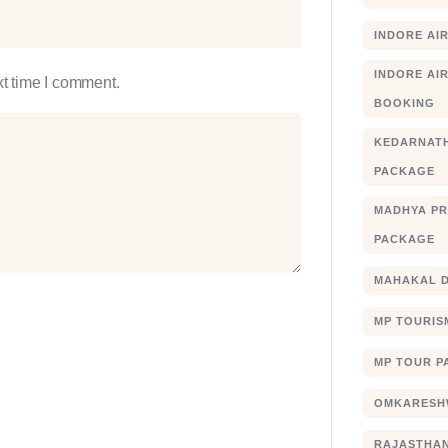
INDORE AI
INDORE AIR
xt time I comment.
BOOKING
KEDARNATH
PACKAGE
MADHYA PR
PACKAGE
MAHAKAL 
MP TOURIS
MP TOUR P
OMKARESHW
RAJASTHA