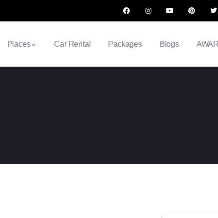
Places
Car Rental
Packages
Blogs
AWA