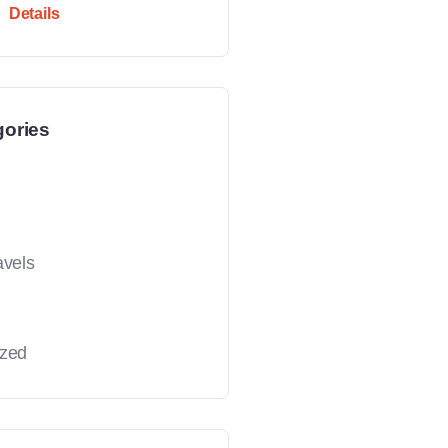
Details
gories
avels
ized