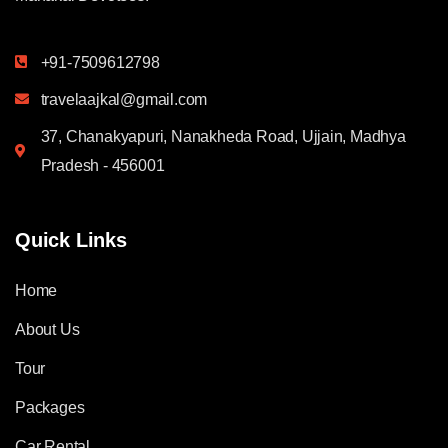
+91-7509612798
travelaajkal@gmail.com
37, Chanakyapuri, Nanakheda Road, Ujjain, Madhya
Pradesh - 456001
Quick Links
Home
About Us
Tour
Packages
Car Rental